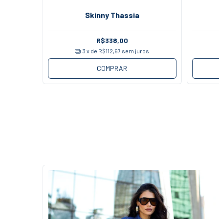
Skinny Thassia
R$338,00
3
x de
R$112,67
sem juros
COMPRAR