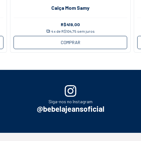
Calça Mom Samy
R$419,00
4
x de
R$104,75
sem juros
COMPRAR
Siga-nos no Instagram
@bebelajeansoficial