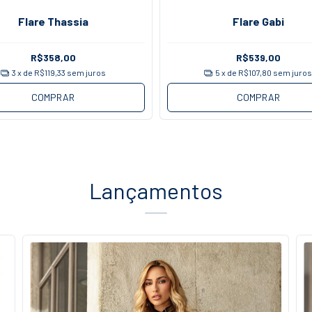
Flare Thassia
Flare Gabi
R$358,00
R$539,00
3
x de
R$119,33
sem juros
5
x de
R$107,80
sem juro
COMPRAR
COMPRAR
Lançamentos