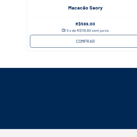
Macacão Saory
R$599,00
5
x de
R$119,80
sem juros
COMPRAR