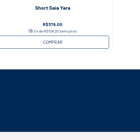
Short Saia Yara
R$379,00
3
x de
R$126,33
sem juros
COMPRAR