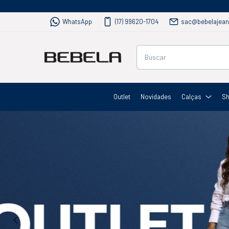
WhatsApp
(17) 99620-1704
sac@bebelajean
Outlet
Novidades
Calças
Sh