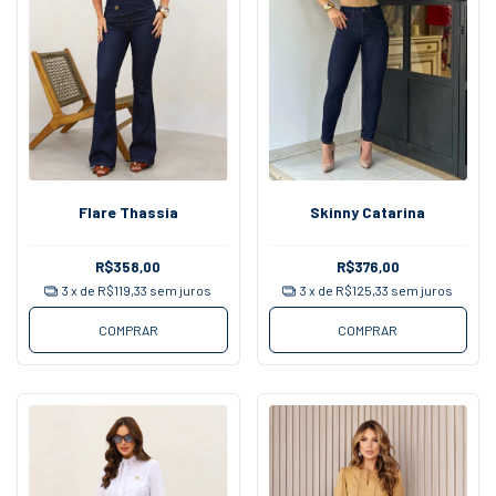
Skinny Catarina
Flare Thassia
R$376,00
R$358,00
3
x de
R$125,33
sem juros
3
x de
R$119,33
sem juros
COMPRAR
COMPRAR