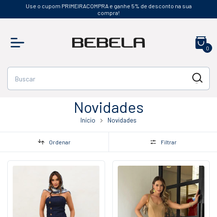
Use o cupom PRIMEIRACOMPRA e ganhe 5% de desconto na sua
compra!
0
Novidades
Início
Novidades
Ordenar
Filtrar