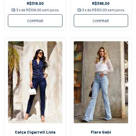
R$318,00
R$396,00
3
x de
R$106,00
sem juros
3
x de
R$132,00
sem juros
COMPRAR
COMPRAR
Calça Cigarreti Livia
Flare Gabi