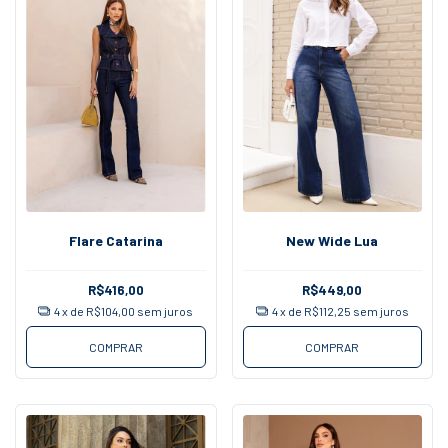
Flare Catarina
New Wide Lua
R$416,00
R$449,00
4
x de
R$104,00
sem juros
4
x de
R$112,25
sem juros
COMPRAR
COMPRAR