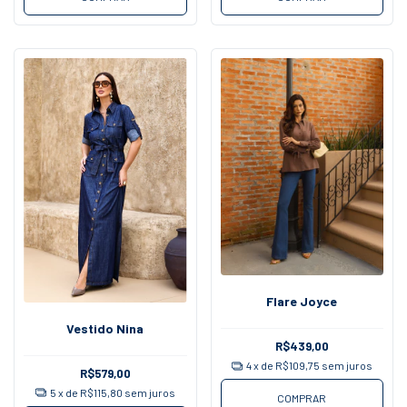
Flare Joyce
Vestido Nina
R$439,00
4
x de
R$109,75
sem juros
R$579,00
5
x de
R$115,80
sem juros
COMPRAR