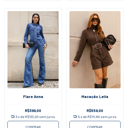
Flare Anna
Macação Leila
R$399,00
R$559,00
3
x de
R$133,00
sem juros
5
x de
R$111,80
sem juros
COMPRAR
COMPRAR