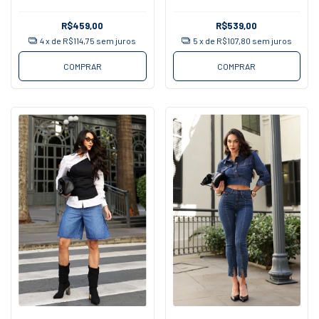
R$459,00
R$539,00
4
x de
R$114,75
sem juros
5
x de
R$107,80
sem juros
COMPRAR
COMPRAR