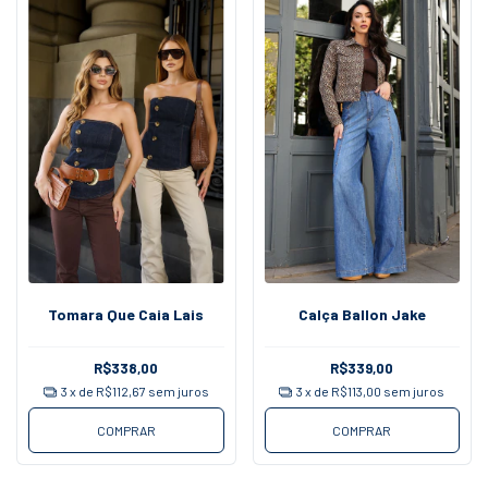
Tomara Que Caia Lais
Calça Ballon Jake
R$338,00
R$339,00
3
x de
R$112,67
sem juros
3
x de
R$113,00
sem juros
COMPRAR
COMPRAR