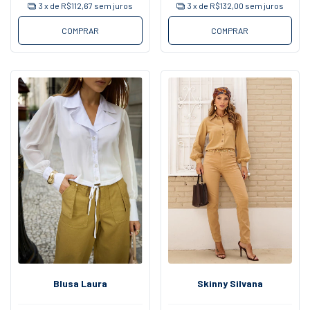
3
x de
R$112,67
sem juros
3
x de
R$132,00
sem juros
COMPRAR
COMPRAR
Blusa Laura
Skinny Silvana