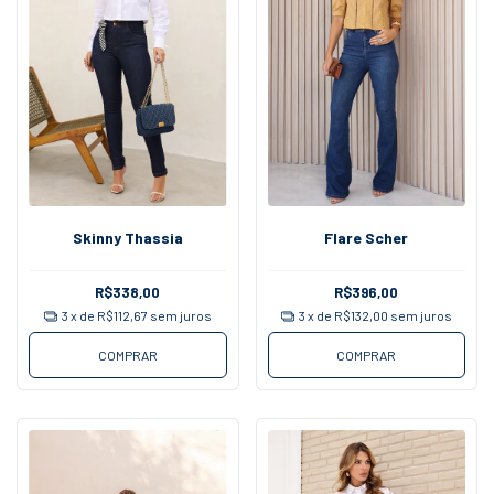
Skinny Thassia
Flare Scher
R$338,00
R$396,00
3
x de
R$112,67
sem juros
3
x de
R$132,00
sem juros
COMPRAR
COMPRAR